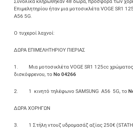
Συνολικά κληρώθηκαν 48 δώρα, προσφορά των χορη
Επιμελητηρίου ήταν μια μοτοσικλέτα VOGE SR1 12
A56 5G.
Ο τυχεροί λαχνοί:
ΔΩΡΑ ΕΠΙΜΕΛΗΤΗΡΙΟΥ ΠΙΕΡΙΑΣ
1. Μια μοτοσικλέτα VOGE SR1 125cc χρώματος γκρ
δισκόφρενου, το
Νο 04266
2. 1 κινητό τηλέφωνο SAMSUNG A56 5G, το
Νο
ΔΩΡΑ ΧΟΡΗΓΩΝ
3. 1 Στήλη ντουζ υδρομασάζ αξίας 250€ (STATH