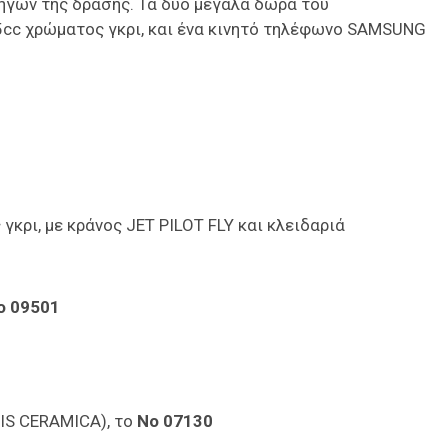
γών της δράσης. Τα δύο μεγάλα δώρα του
5cc χρώματος γκρι, και ένα κινητό τηλέφωνο SAMSUNG
ι, με κράνος JET PILOT FLY και κλειδαριά
 09501
IS CERAMICA),
το
Νο
07130