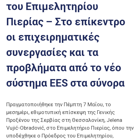
του Επιμελητηρίου
Επαγγελμάτων
Έκθεση
Πιερίας – Στο επίκεντρο
ΕΒΕΠ-
ΚΜ
οι επιχειρηματικές
Πιερία
συνεργασίες και τα
προβλήματα από το νέο
σύστημα EES στα σύνορα
Πραγματοποιήθηκε την Πέμπτη 7 Μαΐου, το
μεσημέρι, εθιμοτυπική επίσκεψη της Γενικής
Προξένου της Σερβίας στη Θεσσαλονίκη, Jelena
Vujić-Obradović, στο Επιμελητήριο Πιερίας, όπου την
υποδέχθηκε ο Πρόεδρος του Επιμελητηρίου,