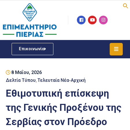
Επιμελητήριο
Νέα
/
Επικοινωνία
Δράσεις
Υπηρεσίες
8 Μαΐου, 2026
ΓΕΜΗ
/
Δελτία Τύπου
Τελευταία Νέα-Αρχική
‚
Μητρώου
Εθιμοτυπική επίσκεψη
Επιχειρηματική
της Γενικής Προξένου της
Υποστήριξη
Σερβίας στον Πρόεδρο
Έκθεση
Παραδοσιακών