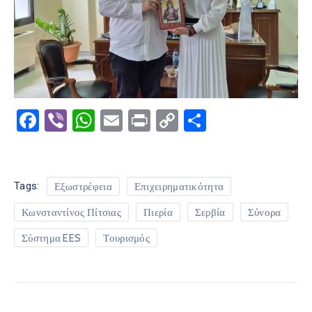
Facebook
Viber
WhatsApp
Email
Print
Copy
Μοιραστε
Link
Tags:
Εξωστρέφεια
Επιχειρηματικότητα
Κωνσταντίνος Πίτσιας
Πιερία
Σερβία
Σύνορα
Σύστημα EES
Τουρισμός