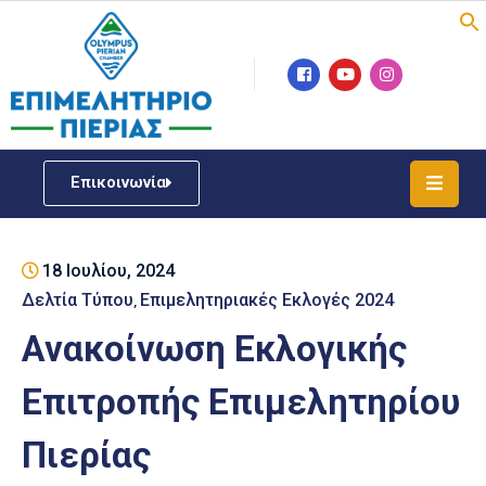
Επιμελητήριο
Νέα
/
Επικοινωνία
Δράσεις
Υπηρεσίες
18 Ιουλίου, 2024
ΓΕΜΗ
/
Δελτία Τύπου
Επιμελητηριακές Εκλογές 2024
‚
Μητρώου
Ανακοίνωση Εκλογικής
Επιχειρηματική
Επιτροπής Επιμελητηρίου
Υποστήριξη
Πιερίας
Έκθεση
Παραδοσιακών