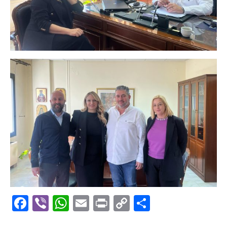
Facebook
Viber
WhatsApp
Email
Print
Copy
Μοιραστε
Link