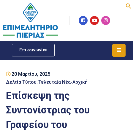
Επιμελητήριο
Νέα
/
Επικοινωνία
Δράσεις
Υπηρεσίες
20 Μαρτίου, 2025
ΓΕΜΗ
/
Δελτία Τύπου
Τελευταία Νέα-Αρχική
‚
Μητρώου
Επίσκεψη της
Επιχειρηματική
Συντονίστριας του
Υποστήριξη
Γραφείου του
Έκθεση
Παραδοσιακών