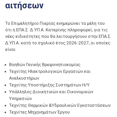
αιτήσεων
Επαγγελμάτων
Έκθεση
ΕΒΕΠ-
Το Επιμελητήριο Πιερίας ενημερώνει τα μέλη του
ΚΜ
ότι η
ΕΠΑ.Σ. Δ.ΥΠ.Α. Κατερίνης
πληροφορεί, για τις
νέες ειδικότητες που θα λειτουργήσουν στην ΕΠΑ.Σ.
Πιερία
Δ.ΥΠ.Α. κατά το σχολικό έτος 2026-2027, οι οποίες
είναι:
Βοηθών Γενικής Βρεφονηπιοκομίας
Τεχνίτης Ηλεκτρολογικών Εργασιών και
Ανελκυστήρων
Τεχνίτης Υποστήριξης Συστημάτων Η/Υ
Υπάλληλος Διοικητικών και Οικονομικών
Υπηρεσιών
Τεχνίτης Θερμικών &Υδραυλικών Εγκαταστάσεων
Τεχνίτες Μηχανημάτων Έργου