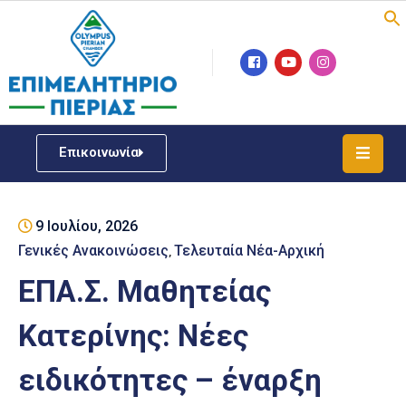
Επιμελητήριο
Νέα
/
Επικοινωνία
Δράσεις
Υπηρεσίες
9 Ιουλίου, 2026
ΓΕΜΗ
/
Γενικές Ανακοινώσεις
Τελευταία Νέα-Αρχική
‚
Μητρώου
ΕΠΑ.Σ. Μαθητείας
Επιχειρηματική
Κατερίνης: Νέες
Υποστήριξη
ειδικότητες – έναρξη
Έκθεση
Παραδοσιακών