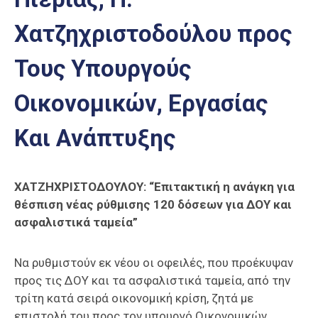
Επαγγελμάτων
Χατζηχριστοδούλου προς
Έκθεση
ΕΒΕΠ-
Τους Υπουργούς
ΚΜ
Οικονομικών, Εργασίας
Πιερία
Και Ανάπτυξης
ΧΑΤΖΗΧΡΙΣΤΟΔΟΥΛΟΥ: “Επιτακτική η ανάγκη για
θέσπιση νέας ρύθμισης 120 δόσεων για ΔΟΥ και
ασφαλιστικά ταμεία”
Να ρυθμιστούν εκ νέου οι οφειλές, που προέκυψαν
προς τις ΔΟΥ και τα ασφαλιστικά ταμεία, από την
τρίτη κατά σειρά οικονομική κρίση, ζητά με
επιστολή του προς τον υπουργό Οικονομικών