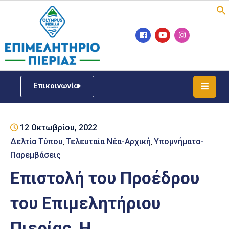
Επιμελητήριο
Νέα
/
Επικοινωνία
Δράσεις
Υπηρεσίες
12 Οκτωβρίου, 2022
ΓΕΜΗ
/
Δελτία Τύπου
Τελευταία Νέα-Αρχική
Υπομνήματα-
‚
‚
Μητρώου
Παρεμβάσεις
Επιστολή του Προέδρου
Επιχειρηματική
Υποστήριξη
του Επιμελητήριου
Έκθεση
Πιερίας, Η.
Παραδοσιακών