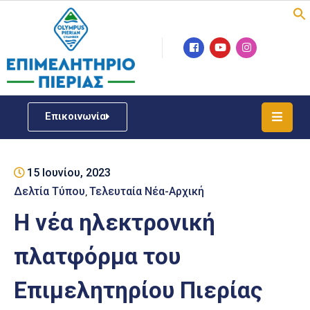
Επιμελητήριο
Νέα
/
Επικοινωνία
Δράσεις
Υπηρεσίες
15 Ιουνίου, 2023
ΓΕΜΗ
/
Δελτία Τύπου
Τελευταία Νέα-Αρχική
‚
Μητρώου
Η νέα ηλεκτρονική
Επιχειρηματική
πλατφόρμα του
Υποστήριξη
Επιμελητηρίου Πιερίας
Έκθεση
Παραδοσιακών