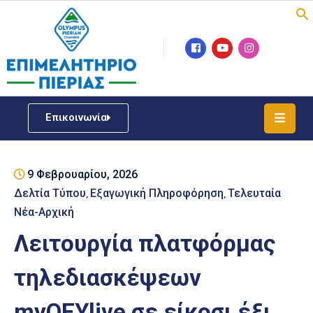
Επιμελητήριο
Νέα
/
Επικοινωνία
Δράσεις
Υπηρεσίες
9 Φεβρουαρίου, 2026
ΓΕΜΗ
/
Δελτία Τύπου
Εξαγωγική Πληροφόρηση
Τελευταία
‚
‚
Μητρώου
Νέα-Αρχική
Λειτουργία πλατφόρμας
Επιχειρηματική
Υποστήριξη
τηλεδιασκέψεων
Έκθεση
myOEYlive σε είκοσι έξι
Παραδοσιακών