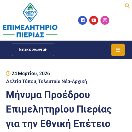
Επιμελητήριο
Νέα
/
Επικοινωνία
Δράσεις
Υπηρεσίες
24 Μαρτίου, 2026
ΓΕΜΗ
/
Δελτία Τύπου
Τελευταία Νέα-Αρχική
‚
Μητρώου
Μήνυμα Προέδρου
Επιχειρηματική
Επιμελητηρίου Πιερίας
Υποστήριξη
για την Εθνική Επέτειο
Έκθεση
Παραδοσιακών