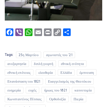
Facebook
Viber
WhatsApp
Email
Print
Copy
Μοιραστε
Link
Tags:
25η Μαρτίου
αγωνιστές του ’21
ανεξαρτησία
διπλή γιορτή
εθνική ενότητα
εθνική επέτειος
ελευθερία
Ελλάδα
έμπνευση
Επανάσταση του 1821
Ευαγγελισμός της Θεοτόκου
ευημερία
ευχές
ήρωες του 1821
καινοτομία
Κωνσταντίνος Πίτσιας
Ορθοδοξία
Πιερία