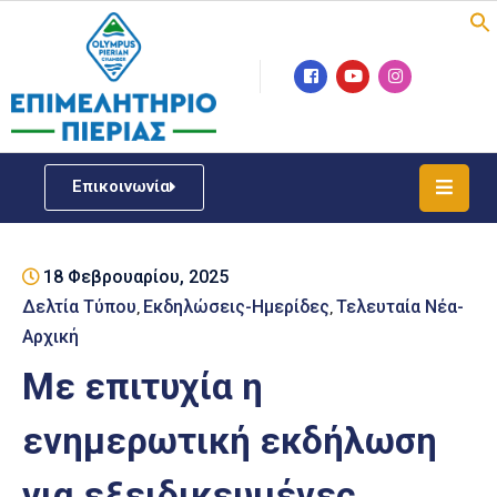
Επιμελητήριο
Νέα
/
Επικοινωνία
Δράσεις
Υπηρεσίες
18 Φεβρουαρίου, 2025
ΓΕΜΗ
/
Δελτία Τύπου
Εκδηλώσεις-Ημερίδες
Τελευταία Νέα-
‚
‚
Μητρώου
Αρχική
Με επιτυχία η
Επιχειρηματική
Υποστήριξη
ενημερωτική εκδήλωση
Έκθεση
για εξειδικευμένες
Παραδοσιακών