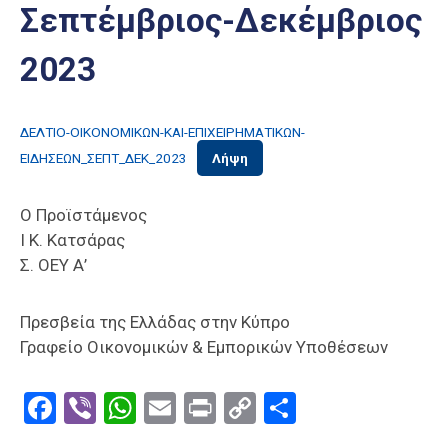
Σεπτέμβριος-Δεκέμβριος
Επαγγελμάτων
Έκθεση
2023
ΕΒΕΠ-
ΚΜ
ΔΕΛΤΙΟ-ΟΙΚΟΝΟΜΙΚΩΝ-ΚΑΙ-ΕΠΙΧΕΙΡΗΜΑΤΙΚΩΝ-
Πιερία
ΕΙΔΗΣΕΩΝ_ΣΕΠΤ_ΔΕΚ_2023
Λήψη
Ο Προϊστάμενος
Ι Κ. Κατσάρας
Σ. ΟΕΥ Α’
Πρεσβεία της Ελλάδας στην Κύπρο
Γραφείο Οικονομικών & Εμπορικών Υποθέσεων
Facebook
Viber
WhatsApp
Email
Print
Copy
Μοιραστε
Link