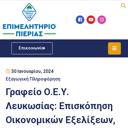
Επιμελητήριο
Νέα
/
Επικοινωνία
Δράσεις
Υπηρεσίες
30 Ιανουαρίου, 2024
ΓΕΜΗ
/
Εξαγωγική Πληροφόρηση
Μητρώου
Γραφείο Ο.Ε.Υ.
Επιχειρηματική
Λευκωσίας: Επισκόπηση
Υποστήριξη
Οικονομικών Εξελίξεων,
Έκθεση
Παραδοσιακών