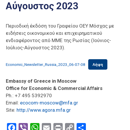
Αύγουστος 2023
Επαγγελμάτων
Έκθεση
ΕΒΕΠ-
Περιοδική έκδόση του Γραφείου ΟΕΥ Μόσχας με
ΚΜ
ειδήσεις οικονομικού και επιχειρηματικού
ενδιαφέροντος από ΜΜΕ της Ρωσίας (Ιούνιος-
Πιερία
Ιούλιος-Αύγουστος 2023).
Economic_Newsletter_Russia_2023_06-07-08
Λήψη
Embassy of Greece in Moscow
Office for Economic & Commercial Affairs
Ph.: +7 495 5392970
Email:
ecocom-moscow@mfa.gr
Site:
http://www.agora.mfa.gr
Facebook
Viber
WhatsApp
Email
Print
Copy
Μοιραστε