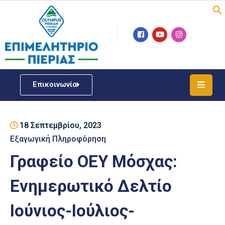
Επιμελητήριο
Νέα
/
Επικοινωνία
Δράσεις
Υπηρεσίες
18 Σεπτεμβρίου, 2023
ΓΕΜΗ
/
Εξαγωγική Πληροφόρηση
Μητρώου
Γραφείο ΟΕΥ Μόσχας:
Επιχειρηματική
Ενημερωτικό Δελτίο
Υποστήριξη
Ιούνιος-Ιούλιος-
Έκθεση
Παραδοσιακών