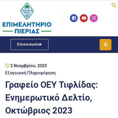
Επιμελητήριο
Νέα
/
Επικοινωνία
Δράσεις
Υπηρεσίες
2 Νοεμβρίου, 2023
ΓΕΜΗ
/
Εξαγωγική Πληροφόρηση
Μητρώου
Γραφείο ΟΕΥ Τιφλίδας:
Επιχειρηματική
Ενημερωτικό Δελτίο,
Υποστήριξη
Οκτώβριος 2023
Έκθεση
Παραδοσιακών