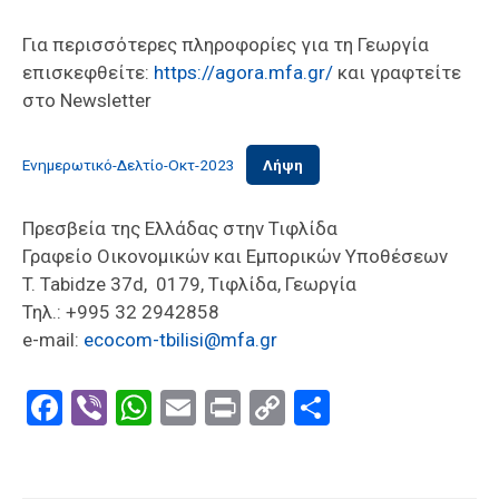
Επαγγελμάτων
Για περισσότερες πληροφορίες για τη Γεωργία
Έκθεση
επισκεφθείτε:
https://agora.mfa.gr/
και γραφτείτε
ΕΒΕΠ-
στο Newsletter
ΚΜ
Ενημερωτικό-Δελτίο-Οκτ-2023
Λήψη
Πιερία
Πρεσβεία της Ελλάδας στην Τιφλίδα
Γραφείο Οικονομικών και Εμπορικών Υποθέσεων
T. Tabidze 37d, 0179, Τιφλίδα, Γεωργία
Τηλ.: +995 32 2942858
e-mail:
ecocom-tbilisi@mfa.gr
Facebook
Viber
WhatsApp
Email
Print
Copy
Μοιραστε
Link