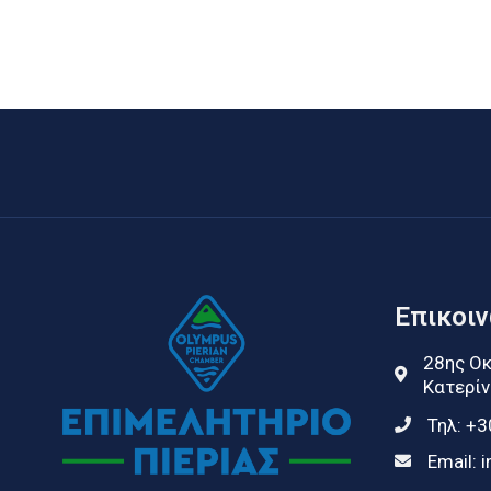
Επικοι
28ης Οκ
Κατερίν
Τηλ:
+3
Email:
i