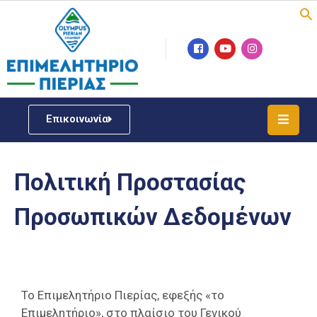
Επιμελητήριο
Νέα
/
Επικοινωνία
Δράσεις
Υπηρεσίες
Πολιτική Προστασίας
ΓΕΜΗ
/
Προσωπικών Δεδομένων
Μητρώου
Επιχειρηματική
Υποστήριξη
Έκθεση
Το Επιμελητήριο Πιερίας, εφεξής «το
Παραδοσιακών
Επιμελητήριο», στο πλαίσιο του Γενικού