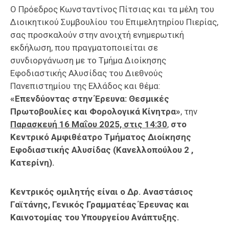
Επαγγελμάτων
Ο Πρόεδρος Κωνσταντίνος Πίτσιας και τα μέλη του
Διοικητικού Συμβουλίου του Επιμελητηρίου Πιερίας,
Έκθεση
σας προσκαλούν στην ανοιχτή ενημερωτική
ΕΒΕΠ-
εκδήλωση, που πραγματοποιείται σε
ΚΜ
συνδιοργάνωση με το Τμήμα Διοίκησης
Εφοδιαστικής Αλυσίδας του Διεθνούς
Πιερία
Πανεπιστημίου της Ελλάδος και θέμα:
«Επενδύοντας στην Έρευνα: Θεσμικές
Πρωτοβουλίες και Φορολογικά Κίνητρα»
, την
Παρασκευή 16 Μαΐου 2025, στις 14:30
,
στο
Κεντρικό Αμφιθέατρο Τμήματος Διοίκησης
Εφοδιαστικής Αλυσίδας (Κανελλοπούλου 2 ,
Κατερίνη).
Κεντρικός ομιλητής είναι ο Δρ. Αναστάσιος
Γαϊτάνης, Γενικός Γραμματέας Έρευνας και
Καινοτομίας του Υπουργείου Ανάπτυξης.