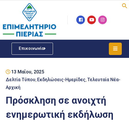
Επιμελητήριο
Νέα
/
Επικοινωνία
Δράσεις
Υπηρεσίες
13 Μαΐου, 2025
ΓΕΜΗ
/
Δελτία Τύπου
Εκδηλώσεις-Ημερίδες
Τελευταία Νέα-
‚
‚
Μητρώου
Αρχική
Πρόσκληση σε ανοιχτή
Επιχειρηματική
Υποστήριξη
ενημερωτική εκδήλωση
Έκθεση
Παραδοσιακών