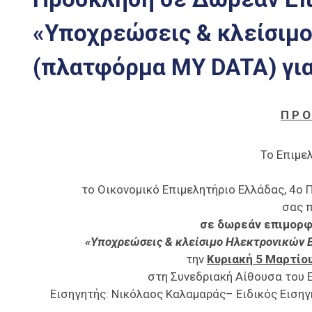
«Υποχρεώσεις & κλείσιμ
(πλατφόρμα MY DATA) για
Π Ρ Ο
Το Επιμε
το Οικονομικό Επιμελητήριο Ελλάδας, 4ο
σας 
σε δωρεάν επιμορφ
«Υποχρεώσεις & κλείσιμο Ηλεκτρονικών Β
την
Κυριακή 5 Μαρτίο
στη Συνεδριακή Αίθουσα του 
Εισηγητής: Νικόλαος Καλαμαράς– Ειδικός Ειση