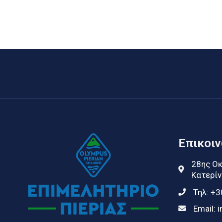
Επικοι
28ης Οκ
Κατερίν
Τηλ:
+3
Email:
i