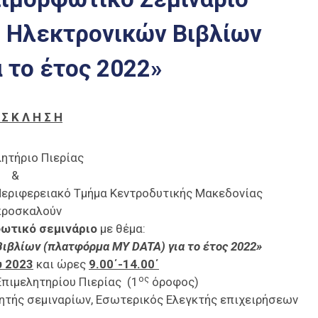
ο Ηλεκτρονικών Βιβλίων
 το έτος 2022»
 Σ Κ Λ Η Σ Η
λητήριο Πιερίας
&
 Περιφερειακό Τμήμα Κεντροδυτικής Μακεδονίας
προσκαλούν
ωτικό σεμινάριο
με θέμα:
ιβλίων (πλατφόρμα MY DATA) για το έτος 2022»
υ 2023
και ώρες
9.00΄-14.00΄
ος
Επιμελητηρίου Πιερίας (1
όροφος)
γητής σεμιναρίων, Εσωτερικός Ελεγκτής επιχειρήσεων