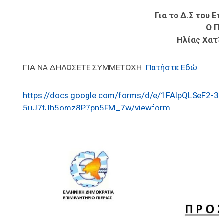
Για το Δ.Σ του 
Ο 
Ηλίας Χατ
ΓΙΑ ΝΑ ΔΗΛΩΣΕΤΕ ΣΥΜΜΕΤΟΧΗ
Πατήστε Εδώ
https://docs.google.com/forms/d/e/1FAIpQLSeF
5uJ7tJh5omz8P7pn5FM_7w/viewform