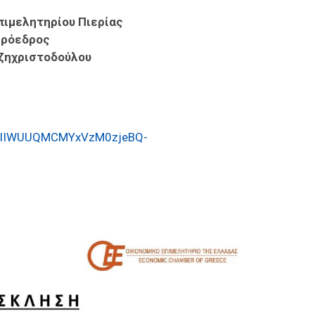
Επιμελητηρίου Πιερίας
Πρόεδρος
ζηχριστοδούλου
2-3IIWUUQMCMYxVzM0zjeBQ-