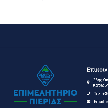
Επικοι
28ης Οκ
Κατερίν
Τηλ:
+3
Email:
i