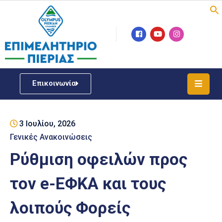
Επιμελητήριο
Νέα
/
Επικοινωνία
Δράσεις
Υπηρεσίες
3 Ιουλίου, 2026
ΓΕΜΗ
/
Γενικές Ανακοινώσεις
Μητρώου
Ρύθμιση οφειλών προς
Επιχειρηματική
τον e-ΕΦΚΑ και τους
Υποστήριξη
λοιπούς Φορείς
Έκθεση
Παραδοσιακών