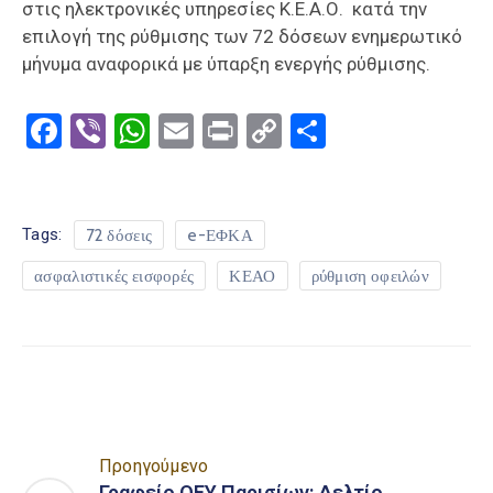
στις ηλεκτρονικές υπηρεσίες Κ.Ε.Α.Ο. κατά την
επιλογή της ρύθμισης των 72 δόσεων ενημερωτικό
μήνυμα αναφορικά με ύπαρξη ενεργής ρύθμισης.
Facebook
Viber
WhatsApp
Email
Print
Copy
Μοιραστε
Link
Tags:
72 δόσεις
e-ΕΦΚΑ
ασφαλιστικές εισφορές
ΚΕΑΟ
ρύθμιση οφειλών
Προηγούμενο
Γραφείο ΟΕΥ Παρισίων: Δελτίο