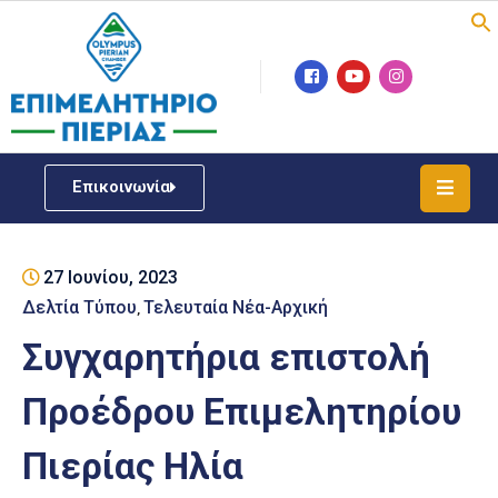
Επιμελητήριο
Νέα
/
Επικοινωνία
Δράσεις
Υπηρεσίες
27 Ιουνίου, 2023
ΓΕΜΗ
/
Δελτία Τύπου
Τελευταία Νέα-Αρχική
‚
Μητρώου
Συγχαρητήρια επιστολή
Επιχειρηματική
Προέδρου Επιμελητηρίου
Υποστήριξη
Πιερίας Ηλία
Έκθεση
Παραδοσιακών