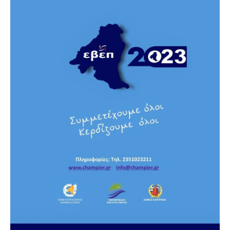
Επαγγελμάτων
Έκθεση
ΕΒΕΠ-
ΚΜ
Πιερία