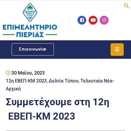
Επιμελητήριο
Νέα
/
Επικοινωνία
Δράσεις
Υπηρεσίες
30 Μαΐου, 2023
ΓΕΜΗ
/
12η ΕΒΕΠ-ΚΜ 2023
Δελτία Τύπου
Τελευταία Νέα-
‚
‚
Μητρώου
Αρχική
Συμμετέχουμε στη 12η
Επιχειρηματική
Υποστήριξη
ΕΒΕΠ-ΚΜ 2023
Έκθεση
Παραδοσιακών