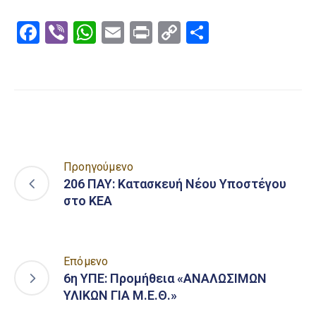
Facebook
Viber
WhatsApp
Email
Print
Copy
Μοιραστε
Link
Προηγούμενο
206 ΠΑΥ: Κατασκευή Νέου Υποστέγου
στο ΚΕΑ
Επόμενο
6η ΥΠΕ: Προμήθεια «ΑΝΑΛΩΣΙΜΩΝ
ΥΛΙΚΩΝ ΓΙΑ Μ.Ε.Θ.»