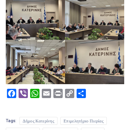
Facebook
Viber
WhatsApp
Email
Print
Copy
Μοιραστε
Link
Tags:
Δήμος Κατερίνης
Επιμελητήριο Πιερίας