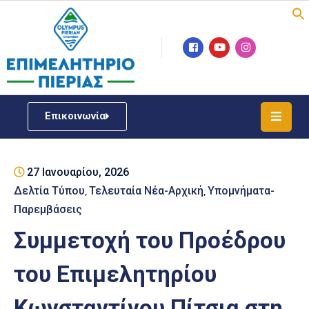
Επιμελητήριο
Νέα
/
Επικοινωνία
Δράσεις
Υπηρεσίες
27 Ιανουαρίου, 2026
ΓΕΜΗ
/
Δελτία Τύπου
Τελευταία Νέα-Αρχική
Υπομνήματα-
‚
‚
Μητρώου
Παρεμβάσεις
Συμμετοχή του Προέδρου
Επιχειρηματική
Υποστήριξη
του Επιμελητηρίου
Έκθεση
Κωνσταντίνου Πίτσια στη
Παραδοσιακών