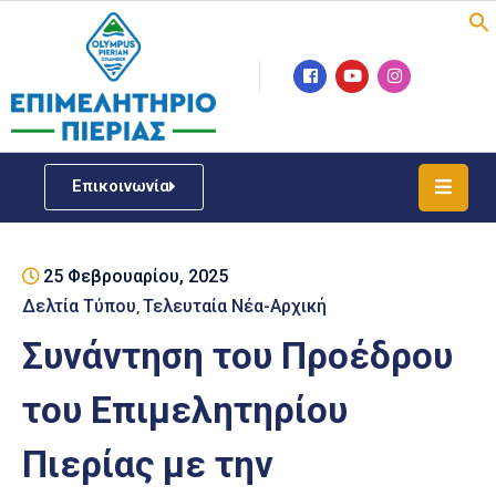
Επιμελητήριο
Νέα
/
Επικοινωνία
Δράσεις
Υπηρεσίες
25 Φεβρουαρίου, 2025
ΓΕΜΗ
/
Δελτία Τύπου
Τελευταία Νέα-Αρχική
‚
Μητρώου
Συνάντηση του Προέδρου
Επιχειρηματική
του Επιμελητηρίου
Υποστήριξη
Πιερίας με την
Έκθεση
Παραδοσιακών