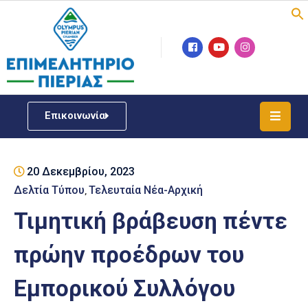
Επιμελητήριο
Νέα
/
Επικοινωνία
Δράσεις
Υπηρεσίες
20 Δεκεμβρίου, 2023
ΓΕΜΗ
/
Δελτία Τύπου
Τελευταία Νέα-Αρχική
‚
Μητρώου
Τιμητική βράβευση πέντε
Επιχειρηματική
πρώην προέδρων του
Υποστήριξη
Εμπορικού Συλλόγου
Έκθεση
Παραδοσιακών