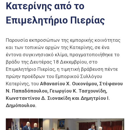
Κατερίνης από το
Επαγγελμάτων
Έκθεση
Επιμελητήριο Πιερίας
ΕΒΕΠ-
ΚΜ
Παρουσία εκπροσώπων της εμπορικής κοινότητας
Πιερία
και των τοπικών αρχών της Κατερίνης, σε ένα
έντονα συγκινησιακό κλίμα, πραγματοποιήθηκε το
βράδυ της Δευτέρας 18 Δεκεμβρίου, στο
Επιμελητήριο Πιερίας, η τιμητική βράβευση πέντε
πρώην προέδρων του Εμπορικού Συλλόγου
Κατερίνης, του
Αθανασίου Χ. Οικονόμου, Στέφανου
Ν. Παπαδόπουλου, Γεωργίου Κ. Τασχουνίδη,
Κωνσταντίνου Δ. Σιονακίδη και Δημητρίου Ι.
Δημόπουλου.