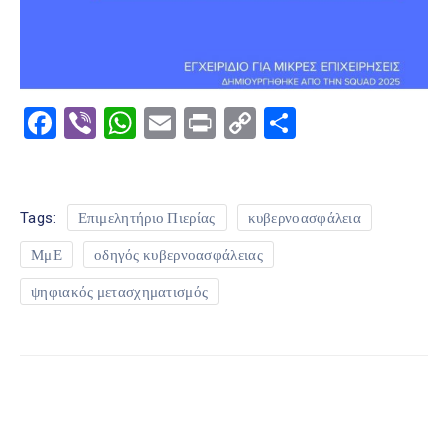
Facebook
Viber
WhatsApp
Email
Print
Copy
Μοιραστε
Link
Tags:
Επιμελητήριο Πιερίας
κυβερνοασφάλεια
ΜμΕ
οδηγός κυβερνοασφάλειας
ψηφιακός μετασχηματισμός