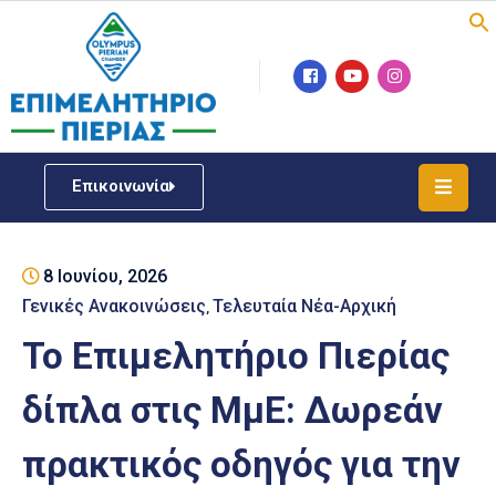
Επιμελητήριο
Νέα
/
Επικοινωνία
Δράσεις
Υπηρεσίες
8 Ιουνίου, 2026
ΓΕΜΗ
/
Γενικές Ανακοινώσεις
Τελευταία Νέα-Αρχική
‚
Μητρώου
Το Επιμελητήριο Πιερίας
Επιχειρηματική
δίπλα στις ΜμΕ: Δωρεάν
Υποστήριξη
πρακτικός οδηγός για την
Έκθεση
Παραδοσιακών