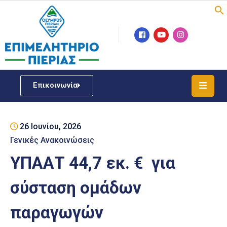
Επιμελητήριο
Νέα
/
Επικοινωνία
Δράσεις
Υπηρεσίες
26 Ιουνίου, 2026
ΓΕΜΗ
/
Γενικές Ανακοινώσεις
Μητρώου
ΥΠΑΑΤ 44,7 εκ. € για
Επιχειρηματική
σύσταση ομάδων
Υποστήριξη
παραγωγών
Έκθεση
Παραδοσιακών