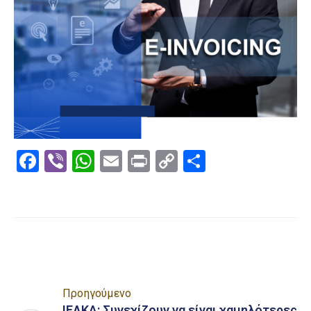
Facebook
Viber
WhatsApp
Email
Print
Copy
Μοιραστε
Link
Προηγούμενο
ΙΕΛΚΑ: Συνεχίζουν να είναι χαμηλότερες