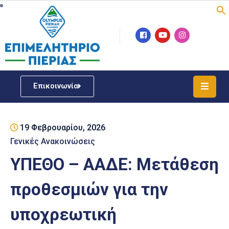
Επιμελητήριο
Νέα
/
Επικοινωνία
Δράσεις
Υπηρεσίες
19 Φεβρουαρίου, 2026
ΓΕΜΗ
/
Γενικές Ανακοινώσεις
Μητρώου
ΥΠΕΘΟ – ΑΑΔΕ: Μετάθεση
Επιχειρηματική
προθεσμιών για την
Υποστήριξη
υποχρεωτική
Έκθεση
Παραδοσιακών