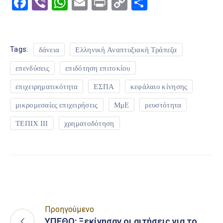
Facebook
Viber
WhatsApp
Email
Print
Copy
Μοιραστε
Link
Tags:
δάνεια
Ελληνική Αναπτυξιακή Τράπεζα
επενδύσεις
επιδότηση επιτοκίου
επιχειρηματικότητα
ΕΣΠΑ
κεφάλαιο κίνησης
μικρομεσαίες επιχειρήσεις
ΜμΕ
ρευστότητα
ΤΕΠΙΧ ΙΙΙ
χρηματοδότηση
Προηγούμενο
ΥΠΕΘΟ: Ξεκίνησαν οι αιτήσεις για το