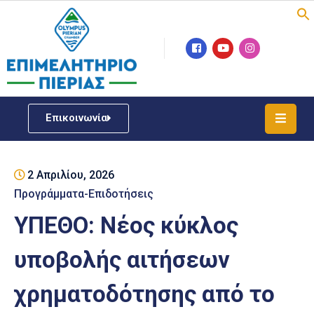
Επιμελητήριο
Νέα
/
Επικοινωνία
Δράσεις
Υπηρεσίες
2 Απριλίου, 2026
ΓΕΜΗ
/
Προγράμματα-Επιδοτήσεις
Μητρώου
ΥΠΕΘΟ: Νέος κύκλος
Επιχειρηματική
υποβολής αιτήσεων
Υποστήριξη
χρηματοδότησης από το
Έκθεση
Παραδοσιακών