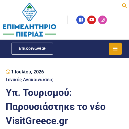
Επιμελητήριο
Νέα
/
Επικοινωνία
Δράσεις
Υπηρεσίες
1 Ιουλίου, 2026
ΓΕΜΗ
/
Γενικές Ανακοινώσεις
Μητρώου
Υπ. Τουρισμού:
Επιχειρηματική
Παρουσιάστηκε το νέο
Υποστήριξη
VisitGreece.gr
Έκθεση
Παραδοσιακών