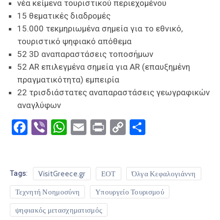
νέα κείμενα τουριστικού περιεχομένου
15 θεματικές διαδρομές
15.000 τεκμηριωμένα σημεία για το εθνικό,
τουριστικό ψηφιακό απόθεμα
52 3D αναπαραστάσεις τοποσήμων
52 AR επιλεγμένα σημεία για AR (επαυξημένη
πραγματικότητα) εμπειρία
22 τρισδιάστατες αναπαραστάσεις γεωγραφικών
αναγλύφων
Facebook
Viber
WhatsApp
Email
Print
Copy
Μοιραστε
Link
Tags:
VisitGreece.gr
ΕΟΤ
Όλγα Κεφαλογιάννη
Τεχνητή Νοημοσύνη
Υπουργείο Τουρισμού
ψηφιακός μετασχηματισμός