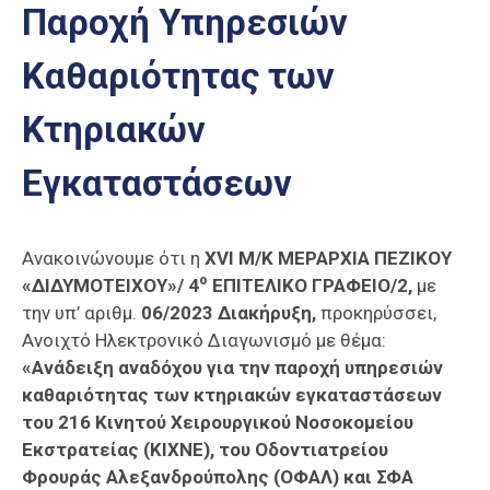
Παροχή Υπηρεσιών
Επαγγελμάτων
Έκθεση
Καθαριότητας των
ΕΒΕΠ-
ΚΜ
Κτηριακών
Πιερία
Εγκαταστάσεων
Ανακοινώνουμε ότι η
ΧVI Μ/Κ ΜΕΡΑΡΧΙΑ ΠΕΖΙΚΟΥ
ο
«ΔΙΔΥΜΟΤΕΙΧΟΥ»/ 4
ΕΠΙΤΕΛΙΚΟ ΓΡΑΦΕΙΟ/2,
με
την υπ’ αριθμ.
06/2023 Διακήρυξη,
προκηρύσσει,
Ανοιχτό Ηλεκτρονικό Διαγωνισμό με θέμα:
«Ανάδειξη αναδόχου για την
παροχή υπηρεσιών
καθαριότητας των κτηριακών εγκαταστάσεων
του 216 Κινητού Χειρουργικού Νοσοκομείου
Εκστρατείας (ΚΙΧΝΕ), του Οδοντιατρείου
Φρουράς Αλεξανδρούπολης (ΟΦΑΛ) και ΣΦΑ