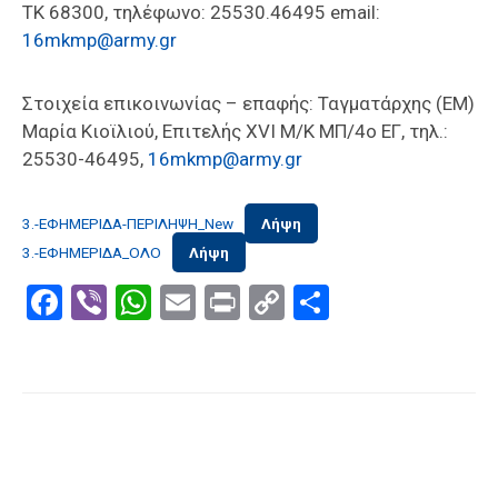
ΤΚ 68300, τηλέφωνο: 25530.46495 email:
16mkmp@army.gr
Στοιχεία επικοινωνίας – επαφής: Ταγματάρχης (ΕΜ)
Μαρία Κιοϊλιού, Επιτελής XVI M/K ΜΠ/4ο ΕΓ, τηλ.:
25530-46495,
16mkmp@army.gr
3.-ΕΦΗΜΕΡΙΔΑ-ΠΕΡΙΛΗΨΗ_New
Λήψη
3.-ΕΦΗΜΕΡΙΔΑ_ΟΛΟ
Λήψη
Facebook
Viber
WhatsApp
Email
Print
Copy
Μοιραστε
Link