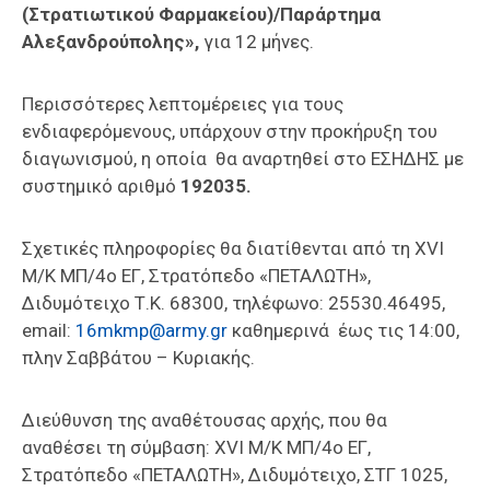
(Στρατιωτικού Φαρμακείου)/Παράρτημα
Αλεξανδρούπολης»,
για 12 μήνες.
Περισσότερες λεπτομέρειες για τους
ενδιαφερόμενους, υπάρχουν στην προκήρυξη του
διαγωνισμού, η οποία θα αναρτηθεί στο ΕΣΗΔΗΣ με
συστημικό αριθμό
192035.
Σχετικές πληροφορίες θα διατίθενται από τη XVI
Μ/Κ ΜΠ/4ο ΕΓ, Στρατόπεδο «ΠΕΤΑΛΩΤΗ»,
Διδυμότειχο Τ.Κ. 68300, τηλέφωνο: 25530.46495,
email:
16mkmp@army.gr
καθημερινά έως τις 14:00,
πλην Σαββάτου – Κυριακής.
Διεύθυνση της αναθέτουσας αρχής, που θα
αναθέσει τη σύμβαση: XVI M/K ΜΠ/4ο ΕΓ,
Στρατόπεδο «ΠΕΤΑΛΩΤΗ», Διδυμότειχο, ΣΤΓ 1025,