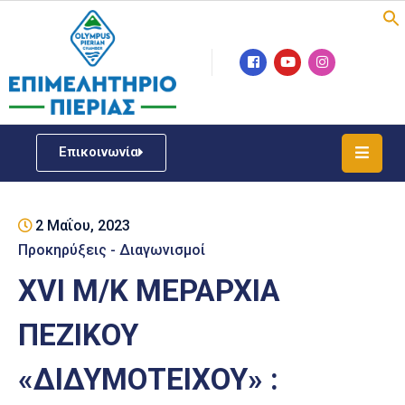
Επιμελητήριο
Νέα
/
Επικοινωνία
Δράσεις
Υπηρεσίες
2 Μαΐου, 2023
ΓΕΜΗ
/
Προκηρύξεις - Διαγωνισμοί
Μητρώου
ΧVI Μ/Κ ΜΕΡΑΡΧΙΑ
Επιχειρηματική
ΠΕΖΙΚΟΥ
Υποστήριξη
«ΔΙΔΥΜΟΤΕΙΧΟΥ» :
Έκθεση
Παραδοσιακών