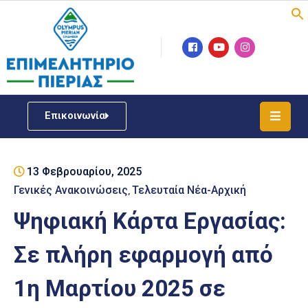
Επιμελητήριο
Νέα
/
Επικοινωνία
Δράσεις
Υπηρεσίες
13 Φεβρουαρίου, 2025
ΓΕΜΗ
/
Γενικές Ανακοινώσεις
Τελευταία Νέα-Αρχική
‚
Μητρώου
Ψηφιακή Κάρτα Εργασίας:
Επιχειρηματική
Σε πλήρη εφαρμογή από
Υποστήριξη
1η Μαρτίου 2025 σε
Έκθεση
Παραδοσιακών