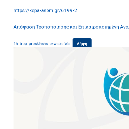
https://kepa-anem.gr/6199-2
Απόφαση Τροποποίησης και Επικαιροποιημένη Ανα
1h_trop_prosklhshs_exwstrefeia
Λήψη