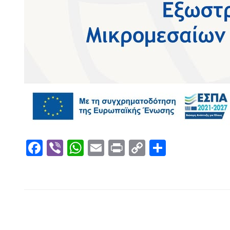
Facebook
Viber
WhatsApp
Email
Print
Copy
Μοιραστ
Link