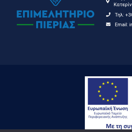
Κατερίν
Τηλ:
+3
Email:
i