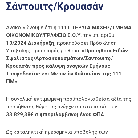
Σάντουιτς/Κρουασάν
Επαγγελμάτων
Έκθεση
ΕΒΕΠ-
Ανακοινώνουμε ότι η
111 ΠΤΕΡΥΓΑ ΜΑΧΗΣ/ΤΜΗΜΑ
ΚΜ
ΟΙΚΟΝΟΜΙΚΟΥ/ΓΡΑΦΕΙΟ Ε.Ο.Υ.
την υπ’ αριθμ.
10/2024 Διακήρυξη,
προκηρύσσει Πρόσκληση
Πιερία
Υποβολής Προσφοράς με θέμα:
«Προμήθεια Ειδών
Σφολιάτας/Αρτοσκευασμάτων/Σάντουιτς/
Κρουασάν προς κάλυψη αναγκών Σμήνους
Τροφοδοσίας και Μερικών Κυλικείων της 111
ΠΜ».
Η συνολική εκτιμώμενη προϋπολογισθείσα αξία της
προμήθειας θέματος ανέρχεται στο ποσό των
33.829,38€ συμπεριλαμβανομένου ΦΠΑ.
Ως καταληκτική ημερομηνία υποβολής των