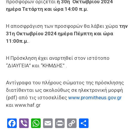
προσφορών ορίζεται
η 30η Οκτωβρίου 2024
ημέρα Τετάρτη και ώρα 14:00 π.μ.
Η αποσφράγιση των προσφορών θα λάβει χώρα
την
31η Οκτωβρίου 2024 ημέρα Πέμπτη και ώρα
11:00π.μ.
.
Η Πρόσκληση έχει αναρτηθεί στον ιστότοπο
“ΔΙΑΥΓΕΙΑ” και “ΚΗΜΔΗΣ” .
Αντίγραφα του πλήρους σώματος της πρόσκλησης
διατίθενται ως ακολούθως σε ηλεκτρονική μορφή
(pdf) από τις ιστοσελίδες
www.promitheus.gov.gr
και www.haf.gr
Facebook
Viber
WhatsApp
Email
Print
Copy
Μοιραστε
Link