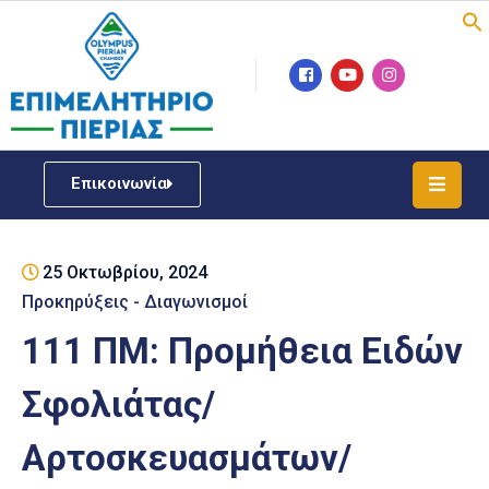
Επιμελητήριο
Νέα
/
Επικοινωνία
Δράσεις
Υπηρεσίες
25 Οκτωβρίου, 2024
ΓΕΜΗ
/
Προκηρύξεις - Διαγωνισμοί
Μητρώου
111 ΠΜ: Προμήθεια Ειδών
Επιχειρηματική
Σφολιάτας/
Υποστήριξη
Αρτοσκευασμάτων/
Έκθεση
Παραδοσιακών