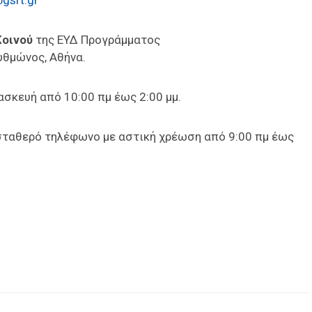
gsrt.gr
οινού
της ΕΥΔ Προγράμματος
υθμώνος, Αθήνα.
σκευή από 10:00 πµ έως 2:00 µµ.
σταθερό τηλέφωνο με αστική χρέωση από 9:00 πμ έως
είτε