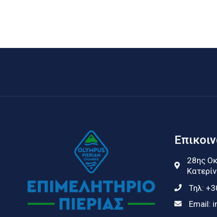
Επικοι
28ης Οκ
Κατερίν
Τηλ:
+3
Email:
i