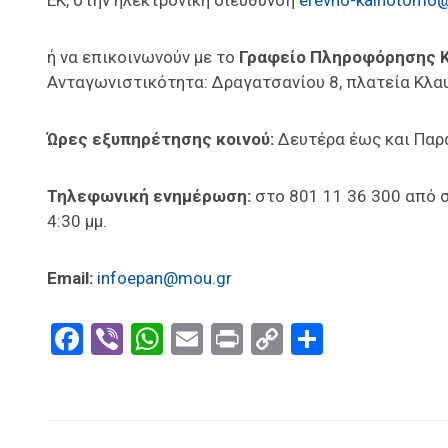
ΕΚ, στην ηλεκτρονική διεύθυνση
erevno-kainotomo@
ή να επικοινωνούν με το
Γραφείο Πληροφόρησης Κ
Ανταγωνιστικότητα: Δραγατσανίου 8, πλατεία Κλα
Ώρες εξυπηρέτησης κοινού:
Δευτέρα έως και Παρα
Τηλεφωνική ενημέρωση:
στο 801 11 36 300 από 
4:30 μμ.
Email:
infoepan@mou.gr
Facebook
Viber
WhatsApp
Email
Print
Copy
Μοιραστ
Link