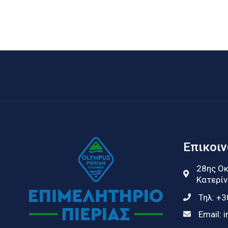
Επικοι
28ης Οκ
Κατερίν
Τηλ:
+3
Email:
i