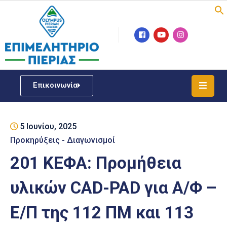
Επιμελητήριο
Νέα
/
Επικοινωνία
Δράσεις
Υπηρεσίες
5 Ιουνίου, 2025
ΓΕΜΗ
/
Προκηρύξεις - Διαγωνισμοί
Μητρώου
201 ΚΕΦΑ: Προμήθεια
Επιχειρηματική
υλικών CAD-PAD για Α/Φ –
Υποστήριξη
Ε/Π της 112 ΠΜ και 113
Έκθεση
Παραδοσιακών