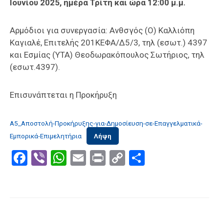
Ιουνίου 2025, ημέρα Τρίτη και ώρα 12:00 μ.μ.
Αρμόδιοι για συνεργασία: Ανθσγός (Ο) Καλλιόπη
Καγιαλέ, Επιτελής 201ΚΕΦΑ/Δ5/3, τηλ (εσωτ.) 4397
και Εσμίας (ΥΤΑ) Θεοδωρακόπουλος Σωτήριος, τηλ
(εσωτ.4397).
Επισυνάπτεται η Προκήρυξη
Α5_Αποστολή-Προκήρυξης-για-Δημοσίευση-σε-Επαγγελματικά-
Εμπορικά-Επιμελητήρια
Λήψη
Facebook
Viber
WhatsApp
Email
Print
Copy
Μοιραστε
Link