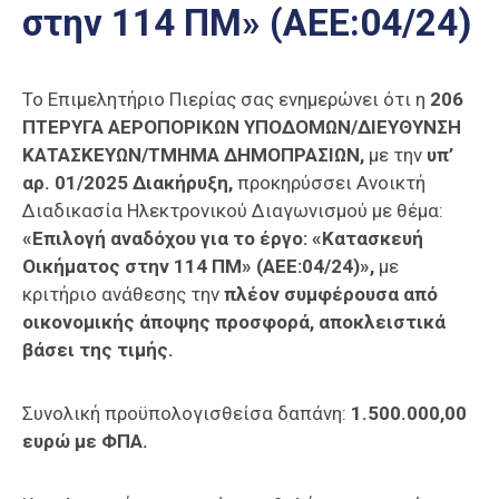
στην 114 ΠΜ» (ΑΕΕ:04/24)
Επαγγελμάτων
Έκθεση
ΕΒΕΠ-
Το Επιμελητήριο Πιερίας σας ενημερώνει ότι η
206
ΚΜ
ΠΤΕΡΥΓΑ ΑΕΡΟΠΟΡΙΚΩΝ ΥΠΟΔΟΜΩΝ/ΔΙΕΥΘΥΝΣΗ
ΚΑΤΑΣΚΕΥΩΝ/ΤΜΗΜΑ ΔΗΜΟΠΡΑΣΙΩΝ,
με την
υπ’
Πιερία
αρ. 01/2025 Διακήρυξη,
προκηρύσσει Ανοικτή
Διαδικασία Ηλεκτρονικού Διαγωνισμού με θέμα:
«Επιλογή αναδόχου για το έργο: «Κατασκευή
Οικήματος στην 114 ΠΜ» (ΑΕΕ:04/24)»,
με
κριτήριο ανάθεσης την
πλέον συμφέρουσα από
οικονομικής άποψης προσφορά, αποκλειστικά
βάσει της τιμής.
Συνολική προϋπολογισθείσα δαπάνη:
1.500.000,00
ευρώ με ΦΠΑ.