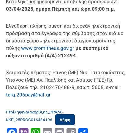
Καταληκτική ημερομηνία υποβολής προσφορών
:
03/04/2025, ημέρα Πέμπτη και ώρα 09:00 π.μ.
Ελεύθερη, πλήρης, άμεση και δωρεάν ηλεκτρονική
πρόσβαση στα έγγραφα της σύμβασης στον ειδικό
δημόσιο χώρο «ηλεκτρονικοί διαγωνισμοί» της
πύλης
www.promitheus.gov.gr
με συστημικό
αύξοντα αριθμό (Α/Α) 212494.
Χειριστές θέματος: Επγος (ΜΕ) Νικ. Τσιακοκώστας,
Υπσγος (ΜΕ) Αν. Παυλίδης και Ασμιας (ΤΣΕ) Γρ.
Πολύζουλ τηλ. 2102470488-9, εσωτ. 5608, e-mail:
terq.206pay@haf.gr
Περίληψη-Διακήρυξης_ΡΡΑΛ6-
ΝΚΠ_25PROC016434196
Λήψη
Facebook
Viber
WhatsApp
Email
Print
Copy
Μοιραστε