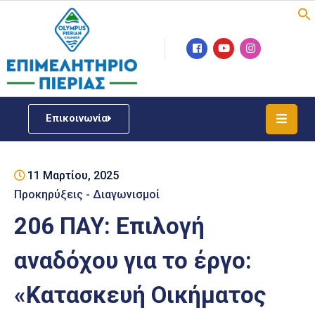
Επιμελητήριο
Νέα
/
Επικοινωνία
Δράσεις
Υπηρεσίες
11 Μαρτίου, 2025
ΓΕΜΗ
/
Προκηρύξεις - Διαγωνισμοί
Μητρώου
206 ΠΑΥ: Επιλογή
Επιχειρηματική
αναδόχου για το έργο:
Υποστήριξη
«Κατασκευή Οικήματος
Έκθεση
Παραδοσιακών