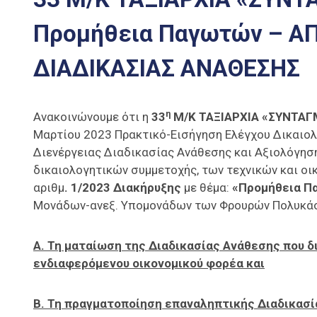
Προμήθεια Παγωτών – 
ΔΙΑΔΙΚΑΣΙΑΣ ΑΝΑΘΕΣΗΣ
η
Ανακοινώνουμε ότι η
33
Μ/Κ ΤΑΞΙΑΡΧΙΑ «ΣΥΝΤΑΓ
Μαρτίου 2023 Πρακτικό-Εισήγηση Ελέγχου Δικαιο
Διενέργειας Διαδικασίας Ανάθεσης και Αξιολόγη
δικαιολογητικών συμμετοχής, των τεχνικών και ο
αριθμ
. 1/2023 Διακήρυξης
με θέμα:
«Προμήθεια Π
Μονάδων-ανεξ. Υπομονάδων των Φρουρών Πολυκάστ
Α. Τη ματαίωση της Διαδικασίας Ανάθεσης που 
ενδιαφερόμενου οικονομικού φορέα και
Β. Τη πραγματοποίηση επαναληπτικής Διαδικασί