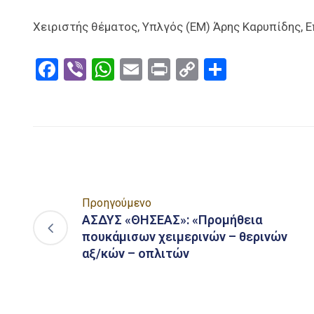
Χειριστής θέματος, Υπλγός (ΕΜ) Άρης Καρυπίδης, Επ
Facebook
Viber
WhatsApp
Email
Print
Copy
Μοιραστ
Link
Προηγούμενο
ΑΣΔΥΣ «ΘΗΣΕΑΣ»: «Προμήθεια
πουκάμισων χειμερινών – θερινών
αξ/κών – οπλιτών