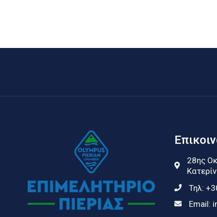
Επικοι
28ης Οκ
Κατερίν
Τηλ:
+3
Email:
i