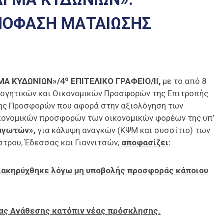
ΑΠΟΦΑΣΗ ΜΑΤΑΙΩΣΗΣ
ο
ΜΑ ΚΥΔΩΝΙΩΝ»/4
ΕΠΙΤΕΛΙΚΟ ΓΡΑΦΕΙΟ/ΙΙ,
με το από 8
λογητικών και Οικονομικών Προσφορών της Επιτροπής
σης Προσφορών που αφορά στην αξιολόγηση των
ικονομικών προσφορών των οικονομικών φορέων της υπ’
αγωτών»,
για κάλυψη αναγκών (ΚΨΜ και συσσίτιο) των
ρου, Έδεσσας και Γιαννιτσών,
αποφασίζει:
διακηρύχθηκε λόγω μη υποβολής προσφοράς κάποιου
ας Ανάθεσης κατόπιν νέας πρόσκλησης.