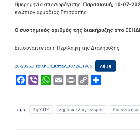
Ημερομηνία αποσφράγισης:
Παρασκευή, 10-07-202
ενώπιον αρμόδιας Επιτροπής.
Ο συστημικός αριθμός της διακήρυξης στο ΕΣΗΔΗ
Επισυνάπτεται η Περίληψη της Διακήρυξης
20-2026_Περίληψη_Καταγ_30728_1906
Λήψη
Facebook
Viber
WhatsApp
Email
Print
Copy
Μοιραστ
Link
Tags:
4η ΥΠΕ
δημόσιοι διαγωνισμοί
Επιμελητήριο