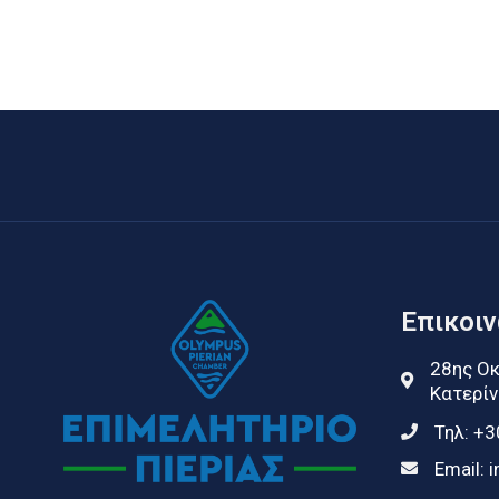
Επικοι
28ης Οκ
Κατερίν
Τηλ:
+3
Email:
i