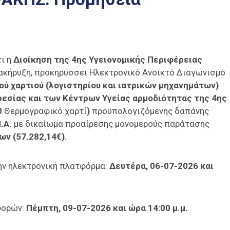
τι η
Διοίκηση της 4ης Υγειονομικής Περιφέρειας
ακήρυξη, προκηρύσσει Ηλεκτρονικό Ανοικτό Διαγωνισμό
ού χαρτιού
(λογιστηρίου και ιατρικών μηχανημάτων)
ρεσίας και των Κέντρων Υγείας αρμοδιότητας της 4ης
0
Θερμογραφικό χαρτί
)
προϋπολογιζόμενης δαπάνης
Π.Α.
με δικαίωμα προαίρεσης μονομερούς παράτασης
ων (57.282,14€).
ν ηλεκτρονική πλατφόρμα:
Δευτέρα, 06-07-2026 και
φορών:
Πέμπτη, 09-07-2026 και ώρα 14:00 μ.μ.