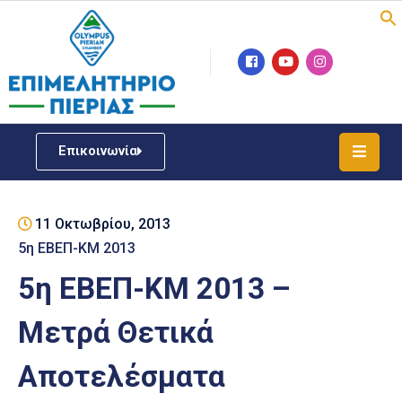
Επιμελητήριο
Νέα
/
Επικοινωνία
Δράσεις
Υπηρεσίες
11 Οκτωβρίου, 2013
ΓΕΜΗ
/
5η ΕΒΕΠ-ΚΜ 2013
Μητρώου
5η ΕΒΕΠ-ΚΜ 2013 –
Επιχειρηματική
Μετρά Θετικά
Υποστήριξη
Αποτελέσματα
Έκθεση
Παραδοσιακών