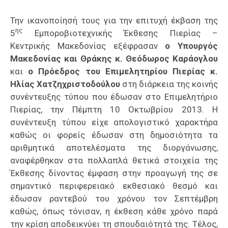
Επαγγελμάτων
Την ικανοποίησή τους για την επιτυχή έκβαση της
Έκθεση
ης
5
Εμποροβιοτεχνικής Έκθεσης Πιερίας –
ΕΒΕΠ-
Κεντρικής Μακεδονίας εξέφρασαν
ο Υπουργός
ΚΜ
Μακεδονίας και Θράκης κ. Θεόδωρος Καράογλου
και
ο Πρόεδρος του Επιμελητηρίου Πιερίας κ.
Πιερία
Ηλίας Χατζηχριστοδούλου
στη διάρκεια της κοινής
συνέντευξης τύπου που έδωσαν στο Επιμελητήριο
Πιερίας, την Πέμπτη 10 Οκτωβρίου 2013. Η
συνέντευξη τύπου είχε απολογιστικό χαρακτήρα
καθώς οι φορείς έδωσαν στη δημοσιότητα τα
αριθμητικά αποτελέσματα της διοργάνωσης,
αναφέρθηκαν στα πολλαπλά θετικά στοιχεία της
Έκθεσης δίνοντας έμφαση στην προαγωγή της σε
σημαντικό περιφερειακό εκθεσιακό θεσμό και
έδωσαν ραντεβού του χρόνου τον Σεπτέμβρη
καθώς, όπως τόνισαν, η έκθεση κάθε χρόνο παρά
την κρίση αποδεικνύει τη σπουδαιότητά της. Τέλος,