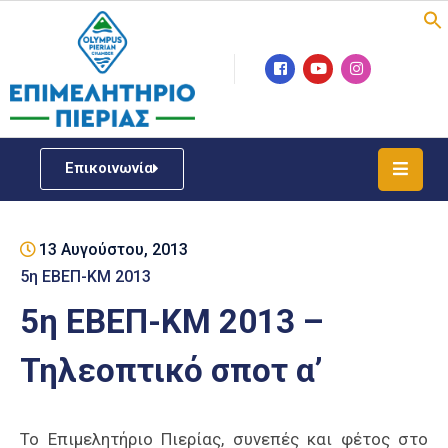
Επιμελητήριο
Νέα
/
Επικοινωνία
Δράσεις
Υπηρεσίες
13 Αυγούστου, 2013
ΓΕΜΗ
/
5η ΕΒΕΠ-ΚΜ 2013
Μητρώου
5η ΕΒΕΠ-ΚΜ 2013 –
Επιχειρηματική
Τηλεοπτικό σποτ α’
Υποστήριξη
Έκθεση
Παραδοσιακών
Το Επιμελητήριο Πιερίας, συνεπές και φέτος στο