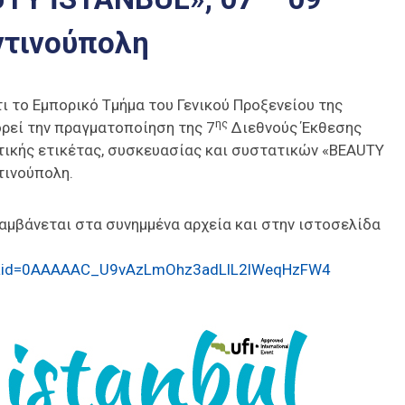
ντινούπολη
τι το Εμπορικό Τμήμα του Γενικού Προξενείου της
ης
ρεί την πραγματοποίηση της 7
Διεθνούς Έκθεσης
ωτικής ετικέτας, συσκευασίας και συστατικών «BEAUTY
τινούπολη.
αμβάνεται στα συνημμένα αρχεία και στην ιστοσελίδα
raid=0AAAAAC_U9vAzLmOhz3adLlL2lWeqHzFW4