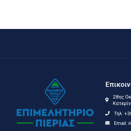
Επικοι
28ης Οκ
Κατερίν
Τηλ:
+3
Email:
i