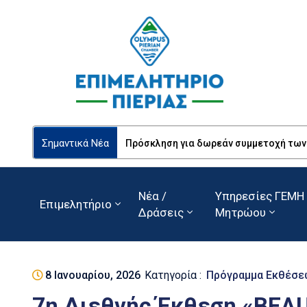
Σημαντικά Νέα
Πρόσκληση για δωρεάν συμμετοχή των Ε
Νέα /
Υπηρεσίες ΓΕΜΗ 
Επιμελητήριο
Δράσεις
Μητρώου
8 Ιανουαρίου, 2026
Κατηγορία :
Πρόγραμμα Εκθέσε
7η Διεθνής Έκθεση «BEAU