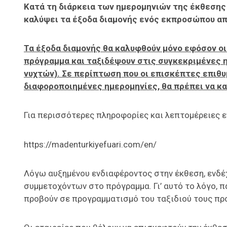
Κατά τη διάρκεια των ημερομηνιών της έκθεση
καλύψει τα έξοδα διαμονής ενός εκπροσώπου από
Τα έξοδα διαμονής θα καλυφθούν μόνο εφόσον ο
πρόγραμμα και ταξιδέψουν στις συγκεκριμένες 
νυχτών). Σε περίπτωση που οι επισκέπτες επιθυ
διαφοροποιημένες ημερομηνίες, θα πρέπει να καλ
Για περισσότερες πληροφορίες και λεπτομέρειες 
https://madenturkiyefuari.com/en/
Λόγω αυξημένου ενδιαφέροντος στην έκθεση, ενδέχ
συμμετοχόντων στο πρόγραμμα. Γι’ αυτό το λόγο, π
προβούν σε προγραμματισμό του ταξιδιού τους προ