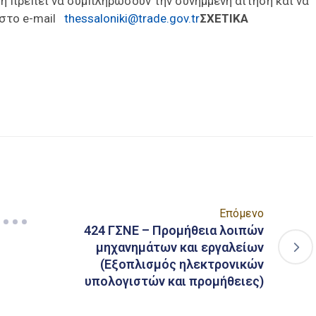
ση πρέπει να συμπληρώσουν την συνημμένη αίτηση και να
στο e-mail
thessaloniki@trade.gov.tr
ΣΧΕΤΙΚΑ
είτε
Επόμενο
424 ΓΣΝΕ – Προμήθεια λοιπών
μηχανημάτων και εργαλείων
(Εξοπλισμός ηλεκτρονικών
υπολογιστών και προμήθειες)