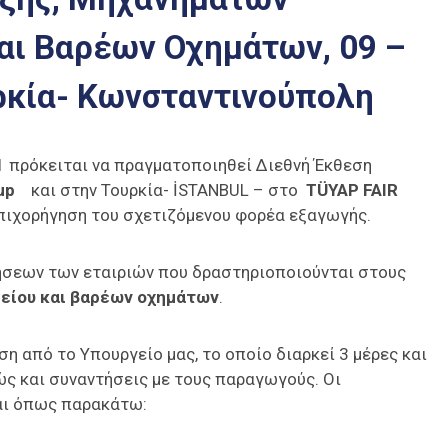
αι Βαρέων Οχημάτων, 09 –
ρκία- Κωνσταντινούπολη
 πρόκειται να πραγματοποιηθεί Διεθνή Έκθεση
roup
και στην Τουρκία- İSTANBUL – στο
TÜYAP
FAIR
επιχορήγηση του σχετιζόμενου φορέα εξαγωγής.
ήσεων των εταιριών που δραστηριοποιούνται στους
είου και βαρέων οχημάτων
.
η από το Υπουργείο μας, το οποίο διαρκεί 3 μέρες και
ς και συναντήσεις με τους παραγωγούς. Οι
αι όπως παρακάτω: