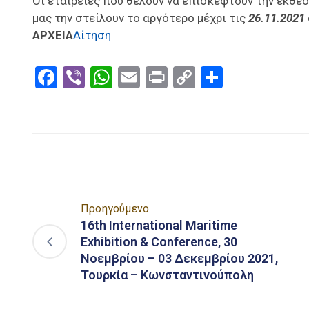
Oι εταιρείες που θέλουν να επισκεφτούν την έκθε
μας την στείλουν το αργότερο μέχρι τις
26.11.20
21
ΑΡΧΕΙΑ
Αίτηση
Facebook
Viber
WhatsApp
Email
Print
Copy
Μοιραστ
Link
Προηγούμενο
16th International Maritime
Exhibition & Conference, 30
Νοεμβρίου – 03 Δεκεμβρίου 2021,
Τουρκία – Κωνσταντινούπολη