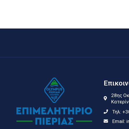
Επικοι
28ης Οκ
Κατερίν
Τηλ:
+3
Email:
i