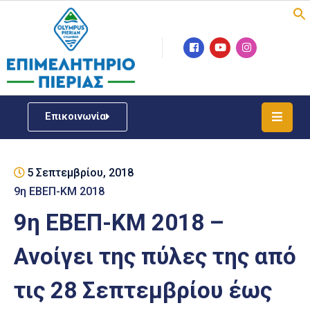
Επιμελητήριο
Νέα
/
Επικοινωνία
Δράσεις
Υπηρεσίες
5 Σεπτεμβρίου, 2018
ΓΕΜΗ
/
9η ΕΒΕΠ-ΚΜ 2018
Μητρώου
9η ΕΒΕΠ-ΚΜ 2018 –
Επιχειρηματική
Ανοίγει της πύλες της από
Υποστήριξη
τις 28 Σεπτεμβρίου έως
Έκθεση
Παραδοσιακών