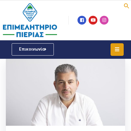
Επιμελητήριο
Νέα
/
Επικοινωνία
Δράσεις
Υπηρεσίες
ΓΕΜΗ
/
Μητρώου
Επιχειρηματική
Υποστήριξη
Έκθεση
Παραδοσιακών