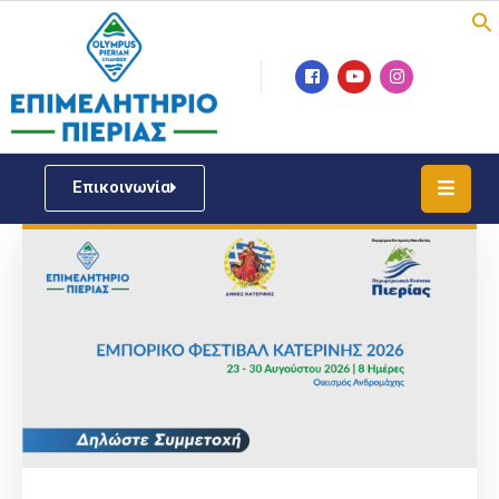
Επιμελητήριο
Νέα
/
Επικοινωνία
Δράσεις
Υπηρεσίες
ΓΕΜΗ
/
Μητρώου
Επιχειρηματική
Υποστήριξη
Έκθεση
Παραδοσιακών