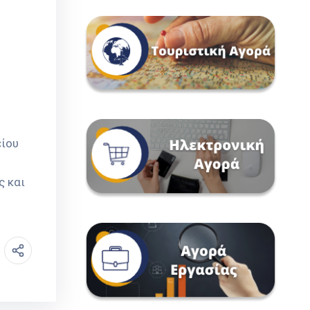
είου
ς και