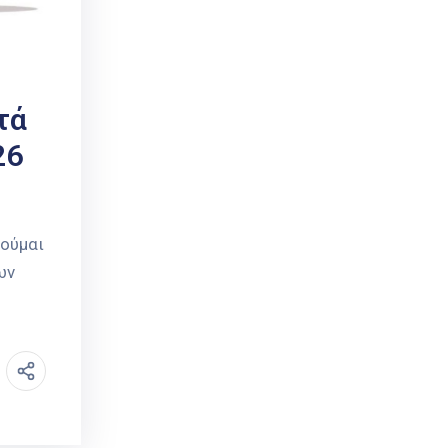
τά
26
νούμαι
ων