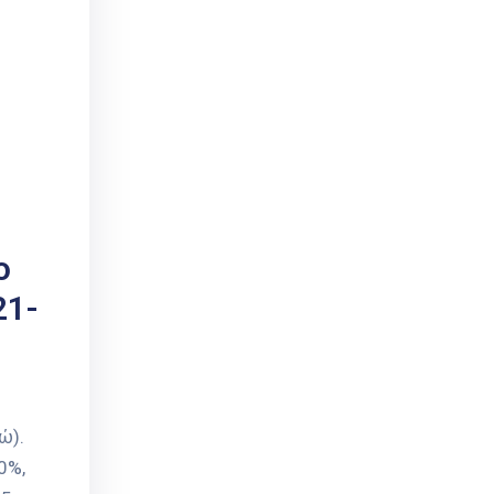
ο
21-
ώ).
0%,