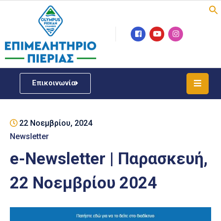
Επιμελητήριο
Νέα
/
Επικοινωνία
Δράσεις
Υπηρεσίες
22 Νοεμβρίου, 2024
ΓΕΜΗ
/
Newsletter
Μητρώου
e-Newsletter | Παρασκευή,
Επιχειρηματική
22 Νοεμβρίου 2024
Υποστήριξη
Έκθεση
Παραδοσιακών