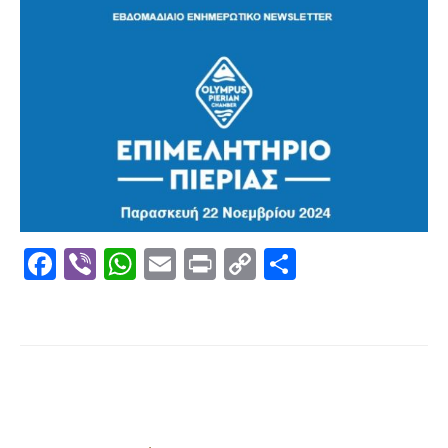
Επαγγελμάτων
Έκθεση
ΕΒΕΠ-
ΚΜ
Πιερία
Facebook
Viber
WhatsApp
Email
Print
Copy
Μοιραστε
Link