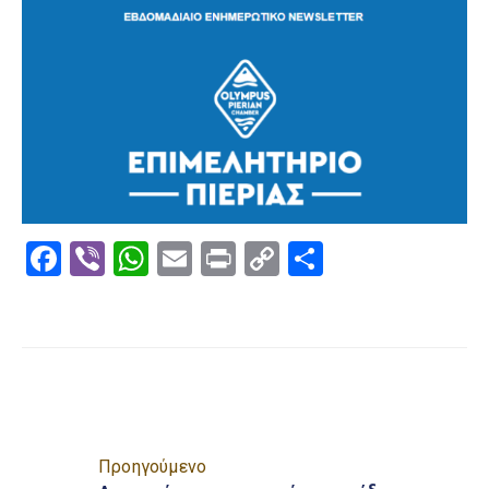
Επαγγελμάτων
Έκθεση
ΕΒΕΠ-
ΚΜ
Πιερία
Facebook
Viber
WhatsApp
Email
Print
Copy
Μοιραστε
Link
Προηγούμενο