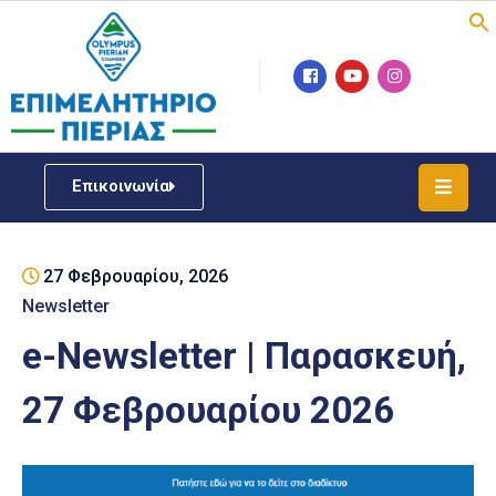
Επιμελητήριο
Νέα
/
Επικοινωνία
Δράσεις
Υπηρεσίες
27 Φεβρουαρίου, 2026
ΓΕΜΗ
/
Newsletter
Μητρώου
e-Newsletter | Παρασκευή,
Επιχειρηματική
27 Φεβρουαρίου 2026
Υποστήριξη
Έκθεση
Παραδοσιακών