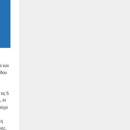
α και
άδου
τις 5
. Η
ούχα
κή
ές,