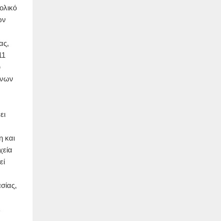
ολικό
ων
ας,
11
ύ
ένων
ει
η και
χεία
εί
σίας,
ε