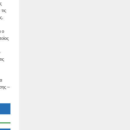
ς
 τις
ς.
 ο
οίος
ο
τις
δα
σης –