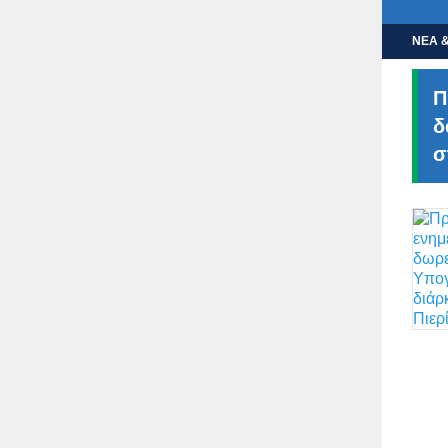
ΝΕΑ &
Π
δ
σ