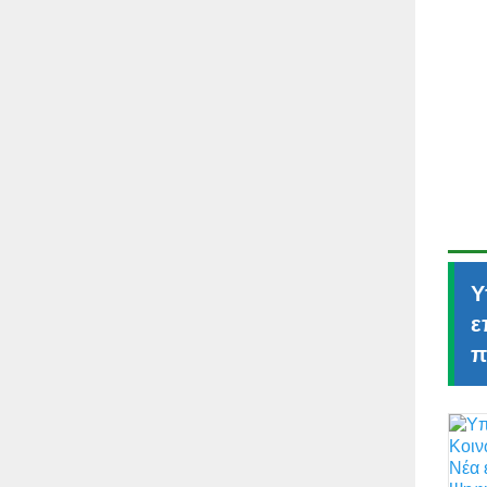
Υ
ε
π