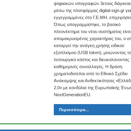
ψηφιακών υπογραφών 3ετούς διάρκεια
μέσω της πλατφόρμας digital-sign.gr για
εγγεγραμμένες στο Γ.Ε.ΜΗ. επιχειρήσει
Όπως υπογραμμίστηκε, το βασικό
πλεονέκτημα του νέου συστήματος είναι
απομακρυσμένος χαρακτήρας του, ο οπ
καταργεί την ανάγκη χρήσης ειδικού
εξοπλισμού (USB token), μειώνοντας τ
λειτουργικό κόστος και διευκολύνοντας 
καθημερινές συναλλαγές. Η δράση
χρηματοδοτείται από το Εθνικό Σχέδιο
Ανάκαμψης και Ανθεκτικότητας «Ελλά
2.0» με κονδύλια της Ευρωπαϊκής Ένω
NextGenerationEU.
Περισσότερα...