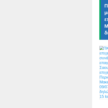
Π
μ
ε
Μ
δ