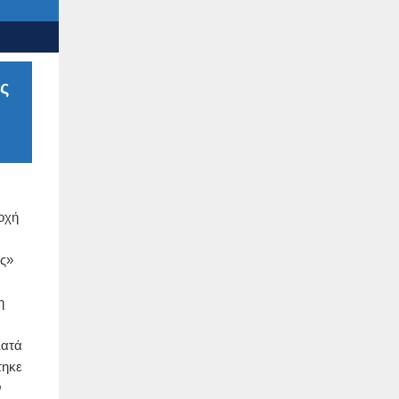
ς
οχή
ς»
η
Κατά
τηκε
ν