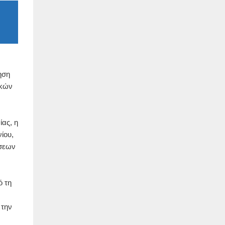
ηση
ϊκών
ίας, η
νίου,
ήσεων
ό τη
 την