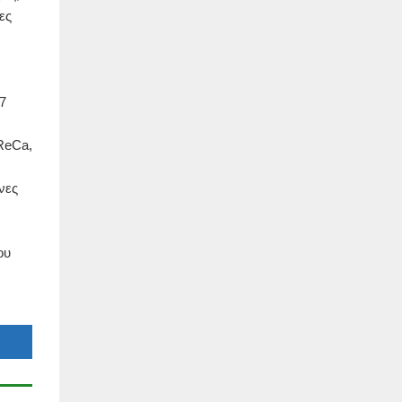
ες
7
ReCa,
νες
ου