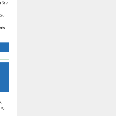
 δεν
26.
ούν
ς
ας,